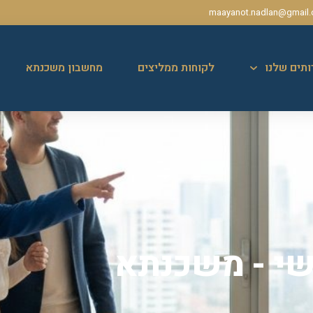
maayanot.nadlan@gmail
ותים שלנו
לקוחות ממליצים
מחשבון משכנתא
י - משכנתא