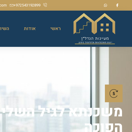
.com
972543192899+
ראשי
אודות
השיר
משכנתא לגיל השליש
הפוכה