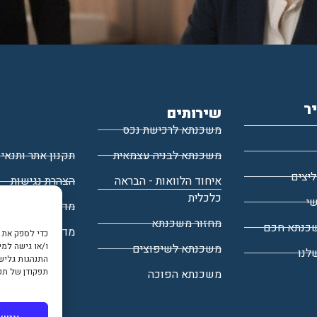
יר
שירותים
משכנתא לרכישת נכס
משכנתא לבניה עצמאית
תקנון אתר ותנאי
יצים
איחוד הלוואות - הבראה
הצהרת נגישות
כלכלית
י
מדיניות פרטיות
מחזור משכנתא
כנתא חכם
מדיניות עוגיות
כדי לספק את ח
ו/או גישה למי
משכנתא לשיפוצים
לנו
התנהגות גלישה
תפקודן של תכ
משכנתא הפוכה