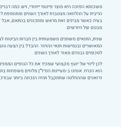
משכנתא הפוכה היא מוצר פיננסי ייחודי, ויש כמה דברי
הריבית על ההלוואה מצטברת לאורך השנים ומתווספת לק
בעיה כאשר מבינים זאת מראש ומתכננים בהתאם, אבל 
מבטם של היורשים.
שנית, התנאים משתנים משמעותית בין חברות הביטוח לבין
המאושרים ובגמישות תנאי ההחזר. ההבדל בין הצעה טובה
לסכומים גבוהים מאוד לאורך השנים.
לכן ליווי של יועץ מקצועי שמכיר את כל הגופים הממנים
הוא הכרח. אנחנו ב-מעיינות הנדל"ן מלווים משפחות ב
ודואגים שההחלטה שתתקבל תהיה הנכונה ביותר עבורכ