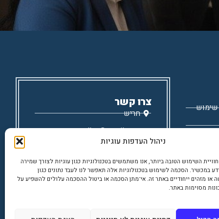
צרו קשר
 שימוש
חריש
maayanot.nadlan@gmail.com
ניהול העדפות עוגיות
972543192899+
וויית השימוש הטובה ביותר, אנו משתמשים בטכנולוגיות כגון עוגיות לצורך שמירה
דע במכשיר. הסכמה לשימוש בטכנולוגיות אלה תאפשר לנו לעבד נתונים כגון
 או מזהים ייחודיים באתר זה. אי־מתן הסכמה או ביטול ההסכמה עלולים להשפיע על
ונות מסוימות באתר.